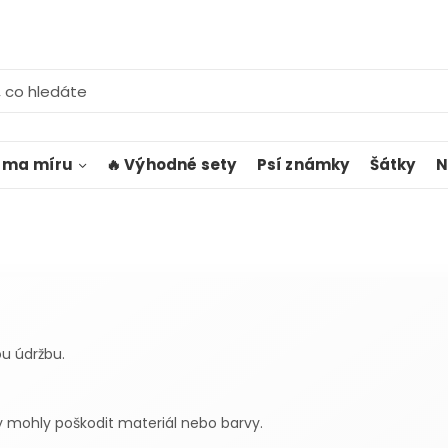
k ma míru
🔥 Výhodné sety
Psí známky
Šátky
N
u údržbu.
y mohly poškodit materiál nebo barvy.