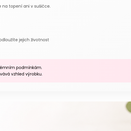
 na topení ani v sušičce.
loužíte jejich životnost
xtrémním podmínkám.
vává vzhled výrobku.