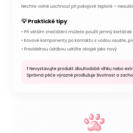
Nechte volně uschnout při pokojové teplotě – nesušte
💡 Praktické tipy
• Při větším znečištění můžete použít jemný kartáček
• Kovové komponenty po kontaktu s vodou osušte, prod
• Pravidelnou údržbou udržíte obojek jako nový
❗ Nevystavujte produkt dlouhodobě vlhku nebo e
Správná péče výrazně prodlužuje životnost a zacho