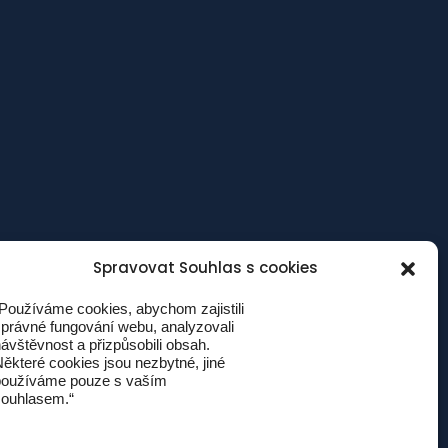
Spravovat Souhlas s cookies
 údajů
Používáme cookies, abychom zajistili
právné fungování webu, analyzovali
ávštěvnost a přizpůsobili obsah.
ěkteré cookies jsou nezbytné, jiné
používáme pouze s vaším
souhlasem.“