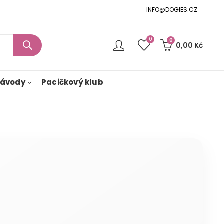
INFO@DOGIES.CZ
0
0
0,00
Kč
ávody
Pacičkový klub