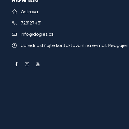
HAFNI NÁM
Ostrava
728127451
info@dogies.cz
Upřednostňujte kontaktování na e-mail. Reagujem